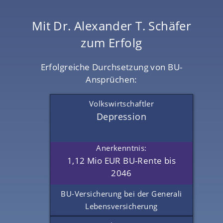
Dr. Schäfer betreut und bearbeitet alle
Fälle selbst.
Mit Dr. Alexander T. Schäfer
Dr. Schäfer ist deutschlandweit tätig und
zum Erfolg
nimmt Gerichtstermine persönlich wahr.
Erfolgreiche Durchsetzung von BU-
Dr. Schäfer erhält für seine Arbeit
TOP-
Ansprüchen:
Bewertungen
.
Volkswirtschaftler
Depression
Anerkenntnis:
1,12 Mio EUR BU-Rente bis
2046
BU-Versicherung bei der Generali
Lebensversicherung